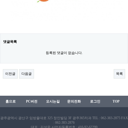
댓글목록
등록된 댓글이 없습니다.
이전글
다음글
목록
홈으로
PC버전
오시는길
문의전화
로그인
TOP
광주광역시 광산구 임방울대로 325 정인빌딩 3F 광주365치과
TEL : 062-383-2875
FAX
: 062-383-2876
대표 : 김성운
사업자등록번호 : 410-92-62299